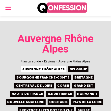
Auvergne Rhône
Alpes
Plan cul ronde
Régions
Auvergne Rhône Alpes
AUVERGNE RHÔNE ALPES
BELGIQUE
BOURGOGNE FRANCHE-COMTÉ
BRETAGNE
CENTRE VAL DE LOIRE
CORSE
GRAND EST
HAUTS DE FRANCE
ILE DE FRANCE
NORMANDIE
NOUVELLE AQUITAINE
OCCITANIE
PAYS DE LA LOIRE
PROVENCE ALPES COTE D'AZUR
SUISSE