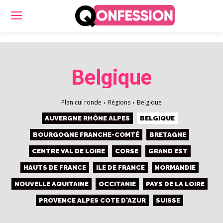
Belgique
Plan cul ronde
Régions
Belgique
AUVERGNE RHÔNE ALPES
BELGIQUE
BOURGOGNE FRANCHE-COMTÉ
BRETAGNE
CENTRE VAL DE LOIRE
CORSE
GRAND EST
HAUTS DE FRANCE
ILE DE FRANCE
NORMANDIE
NOUVELLE AQUITAINE
OCCITANIE
PAYS DE LA LOIRE
PROVENCE ALPES COTE D'AZUR
SUISSE