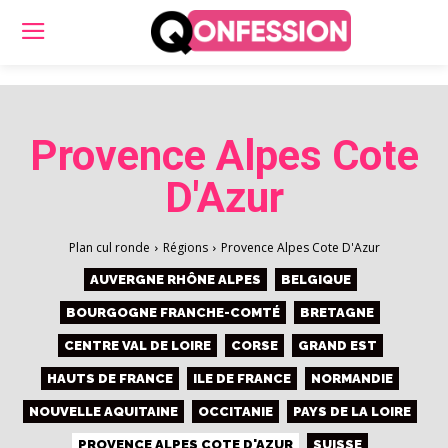
Provence Alpes Cote
D'Azur
Plan cul ronde
Régions
Provence Alpes Cote D'Azur
AUVERGNE RHÔNE ALPES
BELGIQUE
BOURGOGNE FRANCHE-COMTÉ
BRETAGNE
CENTRE VAL DE LOIRE
CORSE
GRAND EST
HAUTS DE FRANCE
ILE DE FRANCE
NORMANDIE
NOUVELLE AQUITAINE
OCCITANIE
PAYS DE LA LOIRE
PROVENCE ALPES COTE D'AZUR
SUISSE